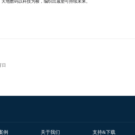
诺，天地数码以科技为梭，编织出减塑可持续未来。
育日
案例
关于我们
支持&下载