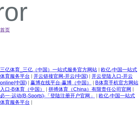
ror
首页
三亿体育_三亿（中国）一站式服务官方网站
|
欧亿-中国一站式
体育服务平台
|
开云链接官网-开云(中国)
|
开云登陆入口-开云
online(中国)
|
赢博在线平台-赢博（中国）
|
B体育手机官方网站
入口-B体育（中国）
|
拼搏体育（China）有限责任公司官网
|
必一·运动(B-Sports)-「登陆注册开户官网」
|
欧亿-中国一站式
体育服务平台
|