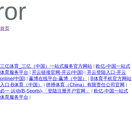
ror
首页
三亿体育_三亿（中国）一站式服务官方网站
|
欧亿-中国一站式
体育服务平台
|
开云链接官网-开云(中国)
|
开云登陆入口-开云
online(中国)
|
赢博在线平台-赢博（中国）
|
B体育手机官方网站
入口-B体育（中国）
|
拼搏体育（China）有限责任公司官网
|
必一·运动(B-Sports)-「登陆注册开户官网」
|
欧亿-中国一站式
体育服务平台
|